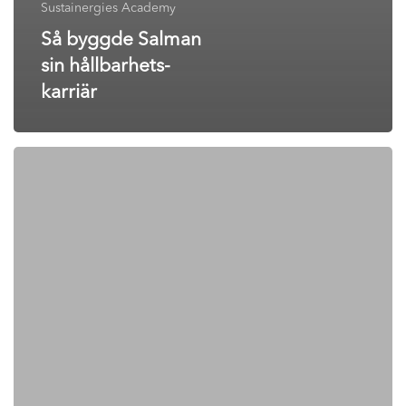
Sustainergies Academy
Så byggde Salman
sin hållbarhets­
karriär
Praktik
inom
friluftsliv
och
strategisk
kommunikation