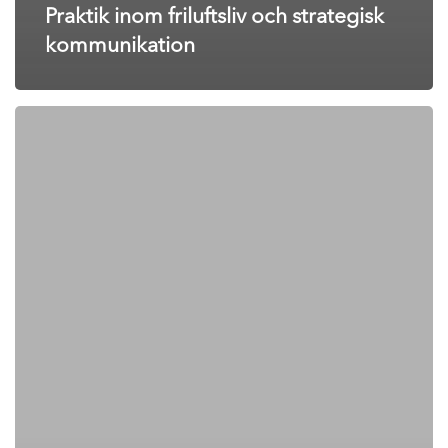
Praktik inom friluftsliv och strategisk
kommunikation
Praktik
hos
Naturvårdsverket
hösten
2026