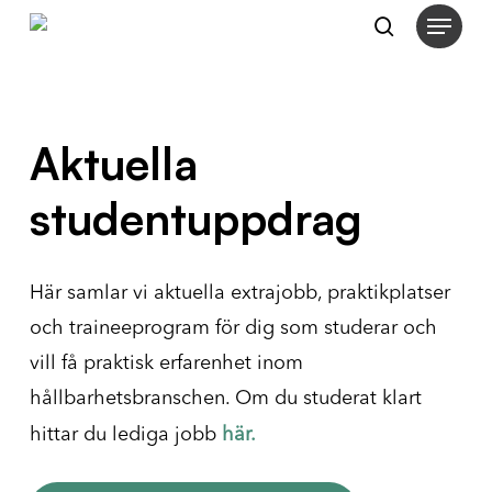
Menu
Skip
search
to
Close
main
Menu
content
Aktuella
studentuppdrag
Här samlar vi aktuella extrajobb, praktikplatser
och traineeprogram för dig som studerar och
vill få praktisk erfarenhet inom
hållbarhetsbranschen. Om du studerat klart
hittar du lediga jobb
här.