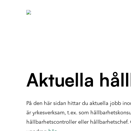
Skip
to
main
content
Aktuella hål
På den här sidan hittar du aktuella jobb i
är yrkesverksam, t.ex. som hållbarhetskonsul
hållbarhetscontroller eller hållbarhetschef.