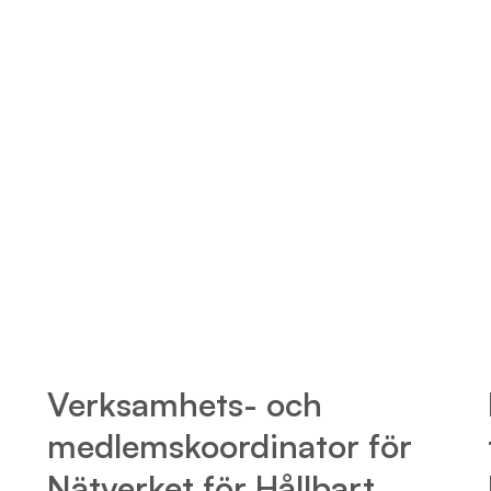
Verksamhets- och
medlemskoordinator för
Nätverket för Hållbart